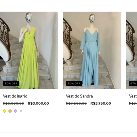
50
%
OFF
50
%
OFF
67
Vestido Ingrid
Vestido Sandra
Vest
R$6.000,00
R$3.000,00
R$7.500,00
R$3.750,00
R$3
+1