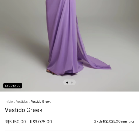
ESGOTADO
Início
.
Vestidos
.
Vestido Greek
Vestido Greek
R$6.150,00
R$3.075,00
3
x de
R$1.025,00
sem juros